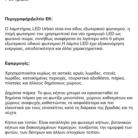
Περιγραφή
p
Δελτίο ΕΚ:
Ο λαμπτήρας LED Urban είναι ένα είδος εξωτερικού φωτισμού, η
πηγή φωτισμού του χρησιμοποιεί ένα νέο ημιαγωγό LED ως
φωτεινό σώμα, συνήθως αναφέρεται σε λιγότερο από 6 μέτρα
εξωτερικού οδικού φωτισμού,Η λάμπα LED έχει εξοικονόμηση
ενέργειας, αποδοτικότητα και άλλα χαρακτηριστικά.
Εφαρμογές:
Χρησιμοποιείται κυρίως σε αστικές αργές λωρίδες, στενές
λωρίδες, κατοικημένες περιοχές, τουριστικά αξιοθέατα, πάρκα,
πλατείες και άλλους δημόσιους χώρους.
Δημόσια πάρκα: Το φως κήπου μπορεί να εγκατασταθεί σε
δημόσια πάρκα για να φωτίζει μονοπάτια, χώρους καθισμάτων και
χώρους αναψυχής,καθιστώντας τα ασφαλέστερα και πιο
ελκυστικά για τους επισκέπτες κατά τη διάρκεια της βραδιάς και τη
νύχτα.
Κήποι και τοπίοι: Είναι κατάλληλο για φωτισμό κήπων, βοτανικών
κήπων και διακοσμημένων περιοχών, τονίζοντας την ομορφιά των
φυτών, των δέντρων και άλλων στοιχείων τοπίου.