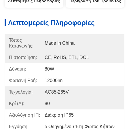
Λεπτομερείς Πληροφορίες
Περιγραφή Του Προϊόντος
Λεπτομερείς Πληροφορίες
Τόπος
Made In China
Καταγωγής:
Πιστοποίηση:
CE, RoHS, ETL, DCL
Δύναμη:
80W
Φωτεινή Ροή:
12000lm
Τεχνολογία:
AC85-265V
Κρί (α):
80
Αξιολόγηση ΙΠ:
Διάκριση IP65
Εγγύηση:
5 Οδηγημένου Έτη Φωτός Κήπων