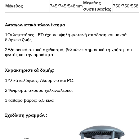
Μέγεθος
Μέγεθος
745*745*548mm
750*750*55
συσκευασίας
Ανταγωνιστικό πλεονέκτημα
1Οι λαμπτήρες LED έχουν υψηλή φωτεινή απόδοση και μακρά
διάρκεια ζωής.
2Εξαιρετικό οπτικό σχεδιασμό, βελτιώνει σημαντικά τη χρήση του
φωτός και την ομοιότητα.
Χαρακτηριστικά δομής
:
1Υλικά κελύφους: Αλουμίνιο και PC.
2Φινίρισμα: σκούρο χάλκινο/λευκό.
3Καθαρό βάρος: 6,5 κιλά
Σχεδίαση γραμμών: