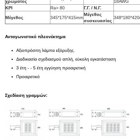
χρώματος
18AWG
ΚΡΙ
Ra> 80
Γ.Γ. / Ν.Γ.
Μέγεθος
Μέγεθος
345*175*415mm
348*180*42
συσκευασίας
Ανταγωνιστικό πλεονέκτημα
Αξιοπρόσιτη λάμπα εξόρυξης.
Διαδικασία σχεδιασμού απλή, εύκολη εγκατάσταση
3 έτη - - 5 έτη εγγύηση προαιρετική
Προαιρετικό
Σχεδίαση γραμμών: