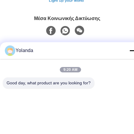
Μέσα Κοινωνικής Δικτύωσης
Γρήγορη επικοινωνία
Yolanda
Τηλεφώνημα
86-0519-8962-6616
9:20 AM
E-mail
Good day, what product are you looking for?
yolanda@aweilighting.com
Διεύθυνση
Κωμόπολη Hutang, περιοχή Wujin, πόλη Changzhou,
επαρχία Jiangsu, Κίνα, 213101
Πολιτική απορρήτου
|
Sitemap