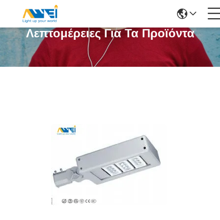
Λεπτομέρειες Για Τα Προϊόντα