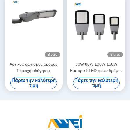
Βίντεο
Βίντεο
Αστικός φωτισμός δρόμου
50W 80W 100W 150W
Περιοχή οδήγησης
Εμπορικά LED φώτα δρόμου
Αδιάβροχο IP65 Εξωτερικό
Πάρτε την καλύτερη
Πάρτε την καλύτερη
φωτισμό που
τιμή
τιμή
χρησιμοποιείται για χώρο
στάθμευσης ή κύριους
δρόμους