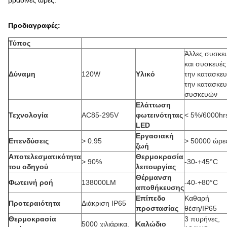
βραδινές ώρες.
Προδιαγραφές:
Τύπος
Άλλες συσκε
και συσκευές
Δύναμη
120W
Υλικό
την κατασκευ
την κατασκε
συσκευών
Ελάττωση
Τεχνολογία
AC85-295V
φωτεινότητας
< 5%/6000hr
LED
Εργασιακή
Επενδύσεις
> 0.95
> 50000 ώρε
ζωή
Αποτελεσματικότητα
Θερμοκρασία
> 90%
-30-+45°C
του οδηγού
λειτουργίας
Θέρμανση
Φωτεινή ροή
138000LM
-40-+80°C
αποθήκευσης
Επίπεδο
Καθαρή
Προτεραιότητα
Διάκριση IP65
προστασίας
θέση/IP65
Θερμοκρασία
3 πυρήνες,
5000 χιλιάρικα.
Καλώδιο