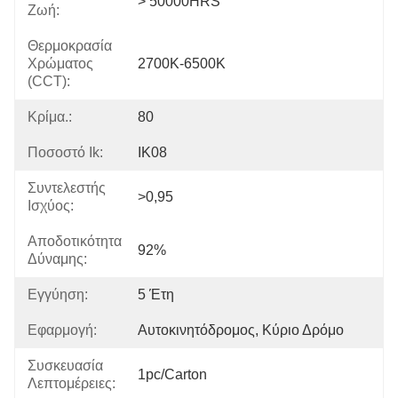
> 50000HRS
Ζωή:
Θερμοκρασία
Χρώματος
2700K-6500K
(CCT):
Κρίμα.:
80
Ποσοστό Ik:
IK08
Συντελεστής
>0,95
Ισχύος:
Αποδοτικότητα
92%
Δύναμης:
Εγγύηση:
5 Έτη
Εφαρμογή:
Αυτοκινητόδρομος, Κύριο Δρόμο
Συσκευασία
1pc/carton
Λεπτομέρειες: